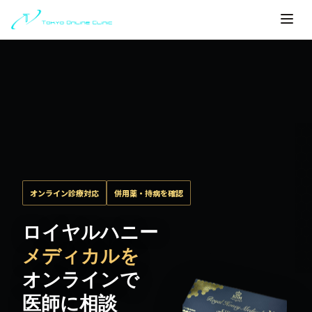
Home
>
ED治療ED治し方勃起不全｜完全ガイド
>
ロイヤ
オンライン診療対応
併用薬・持病を確認
ロイヤルハニー
メディカルを
オンラインで
医師に相談