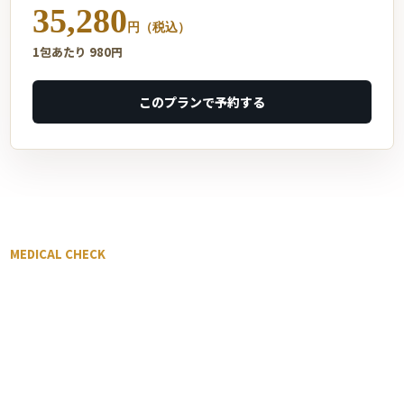
35,280
円（税込）
1包あたり 980円
このプランで予約する
MEDICAL CHECK
診察前に確認しておきたいこと
短時間のオンライン診療でも、事前に情報が整理されていると
安全性の確認がしやすくなります。特にED治療薬の使用経験が
ある方、ロイヤルハニー系製品をすでに持っている方は、以下
の項目を確認しておくとスムーズです。