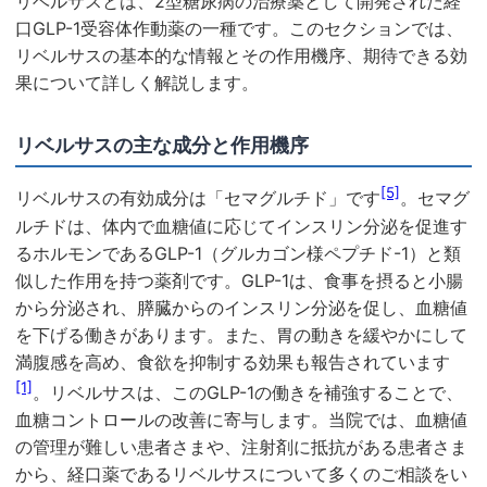
リベルサスとは、2型糖尿病の治療薬として開発された経
口GLP-1受容体作動薬の一種です。このセクションでは、
リベルサスの基本的な情報とその作用機序、期待できる効
果について詳しく解説します。
リベルサスの主な成分と作用機序
[5]
リベルサスの有効成分は「セマグルチド」です
。セマグ
ルチドは、体内で血糖値に応じてインスリン分泌を促進す
るホルモンであるGLP-1（グルカゴン様ペプチド-1）と類
似した作用を持つ薬剤です。GLP-1は、食事を摂ると小腸
から分泌され、膵臓からのインスリン分泌を促し、血糖値
を下げる働きがあります。また、胃の動きを緩やかにして
満腹感を高め、食欲を抑制する効果も報告されています
[1]
。リベルサスは、このGLP-1の働きを補強することで、
血糖コントロールの改善に寄与します。当院では、血糖値
の管理が難しい患者さまや、注射剤に抵抗がある患者さま
から、経口薬であるリベルサスについて多くのご相談をい