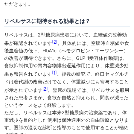
ただきます。
リベルサスに期待される効果とは？
リベルサスは、2型糖尿病患者において、血糖値の改善効
[2]
果が確認されています
。具体的には、空腹時血糖値や食
後血糖値の低下、HbA1c（ヘモグロビン・エーワンシー）
の改善が期待できます。さらに、GLP-1受容体作動薬は、
食欲抑制作用や胃内容物排出遅延作用により、体重減少効
[1]
果も報告されています
。複数の研究で、経口セマグルチ
ドは糖代謝の改善だけでなく、体重減少にも寄与すること
[2]
が示されています
。臨床の現場では、リベルサスを服用
された患者さまが、食欲が自然と抑えられ、間食が減った
というケースをよく経験します。
ただし、リベルサスは本来2型糖尿病の治療薬であり、体
重減少を目的とした使用は保険適用外の自由診療となりま
す。医師の適切な診断と指導のもとで使用することが極め