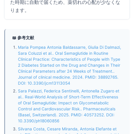
た時期に自動で届くため、薬切れの心配が少なくな
ります。
📖 参考文献
Maria Pompea Antonia Baldassarre, Giulia Di Dalmazi,
Sara Coluzzi et al.. Oral Semaglutide in Routine
Clinical Practice: Characteristics of People with Type
2 Diabetes Started on the Drug and Changes in Their
Clinical Parameters after 24 Weeks of Treatment..
Journal of clinical medicine. 2024. PMID: 38892765.
DOI: 10.3390/jcm13113054
Sara Palazzi, Federica Sentinelli, Antonella Zugaro et
al.. Real-World Analysis of Short-Term Effectiveness
of Oral Semaglutide: Impact on Glycometabolic
Control and Cardiovascular Risk.. Pharmaceuticals
(Basel, Switzerland). 2025. PMID: 40573252. DOI:
10.3390/ph18060856
Silvana Costa, Cesare Miranda, Antonia Elefante et