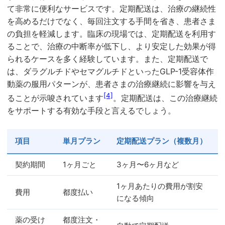
て非常に便利なサービスです。定期配送は、治療の継続性
を高めるだけでなく、毎回注文する手間を省き、患者さま
の負担を軽減します。臨床の現場では、定期配送を利用す
ることで、治療の中断率が低下し、より安定した効果が得
られるケースを多く経験しています。また、定期配送で
は、ダラグルチドやセマグルチドといったGLP-1受容体作
動薬の服用パターンが、患者さまの治療継続に影響を与え
[4]
ることが示唆されています
。定期配送は、この治療継続
をサポートする有効な手段と言えるでしょう。
項目
単月プラン
定期配送プラン（複数月）
契約期間
1ヶ月ごと
3ヶ月〜6ヶ月など
1ヶ月あたりの費用が割安
費用
都度払い
になる傾向
薬の受け
都度注文・