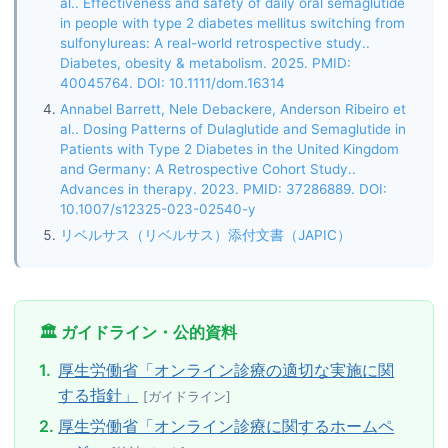
al.. Effectiveness and safety of daily oral semaglutide
in people with type 2 diabetes mellitus switching from
sulfonylureas: A real-world retrospective study..
Diabetes, obesity & metabolism. 2025. PMID:
40045764. DOI: 10.1111/dom.16314
Annabel Barrett, Nele Debackere, Anderson Ribeiro et
al.. Dosing Patterns of Dulaglutide and Semaglutide in
Patients with Type 2 Diabetes in the United Kingdom
and Germany: A Retrospective Cohort Study..
Advances in therapy. 2023. PMID: 37286889. DOI:
10.1007/s12325-023-02540-y
リベルサス（リベルサス）添付文書（JAPIC）
🏛️ ガイドライン・公的資料
1.
厚生労働省「オンライン診療の適切な実施に関
する指針」
[ガイドライン]
2.
厚生労働省「オンライン診療に関するホームペ