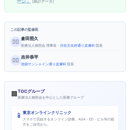
ージ」
[統計データ]
この記事の監修医
倉田照久
👨‍⚕️
医療法人御照会 理事長・
渋谷文化村通り皮膚科
院長
吉井恭平
👨‍⚕️
池袋サンシャイン通り皮膚科
院長
TOCグループ
🏢
医療法人御照会を中心とした医療グループ
東京オンラインクリニック
📱
スマホで完結するオンライン診療。AGA・ED・ピル等の処
方をご自宅から。