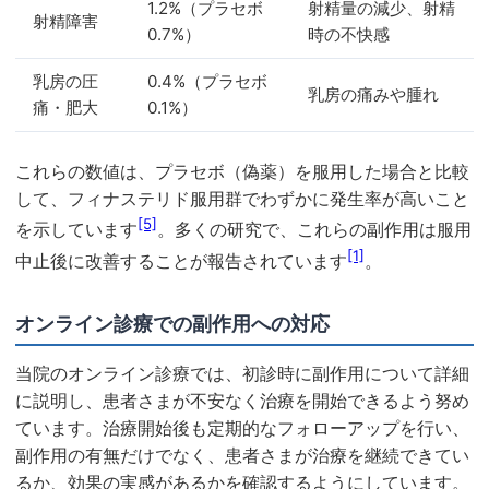
1.2%（プラセボ
射精量の減少、射精
射精障害
0.7%）
時の不快感
乳房の圧
0.4%（プラセボ
乳房の痛みや腫れ
痛・肥大
0.1%）
これらの数値は、プラセボ（偽薬）を服用した場合と比較
して、フィナステリド服用群でわずかに発生率が高いこと
[5]
を示しています
。多くの研究で、これらの副作用は服用
[1]
中止後に改善することが報告されています
。
オンライン診療での副作用への対応
当院のオンライン診療では、初診時に副作用について詳細
に説明し、患者さまが不安なく治療を開始できるよう努め
ています。治療開始後も定期的なフォローアップを行い、
副作用の有無だけでなく、患者さまが治療を継続できてい
るか、効果の実感があるかを確認するようにしています。