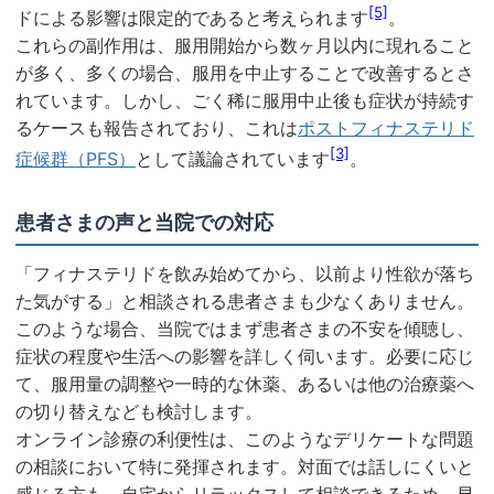
[5]
ドによる影響は限定的であると考えられます
。
これらの副作用は、服用開始から数ヶ月以内に現れること
が多く、多くの場合、服用を中止することで改善するとさ
れています。しかし、ごく稀に服用中止後も症状が持続す
るケースも報告されており、これは
ポストフィナステリド
[3]
症候群（PFS）
として議論されています
。
患者さまの声と当院での対応
「フィナステリドを飲み始めてから、以前より性欲が落ち
た気がする」と相談される患者さまも少なくありません。
このような場合、当院ではまず患者さまの不安を傾聴し、
症状の程度や生活への影響を詳しく伺います。必要に応じ
て、服用量の調整や一時的な休薬、あるいは他の治療薬へ
の切り替えなども検討します。
オンライン診療の利便性は、このようなデリケートな問題
の相談において特に発揮されます。対面では話しにくいと
感じる方も、自宅からリラックスして相談できるため、早