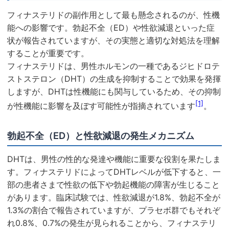
フィナステリドの副作用として最も懸念されるのが、性機
能への影響です。勃起不全（ED）や性欲減退といった症
状が報告されていますが、その実態と適切な対処法を理解
することが重要です。
フィナステリドは、男性ホルモンの一種であるジヒドロテ
ストステロン（DHT）の生成を抑制することで効果を発揮
しますが、DHTは性機能にも関与しているため、その抑制
[1]
が性機能に影響を及ぼす可能性が指摘されています
。
勃起不全（ED）と性欲減退の発生メカニズム
DHTは、男性の性的な発達や機能に重要な役割を果たしま
す。フィナステリドによってDHTレベルが低下すると、一
部の患者さまで性欲の低下や勃起機能の障害が生じること
があります。臨床試験では、性欲減退が1.8%、勃起不全が
1.3%の割合で報告されていますが、プラセボ群でもそれぞ
れ0.8%、0.7%の発生が見られることから、フィナステリ