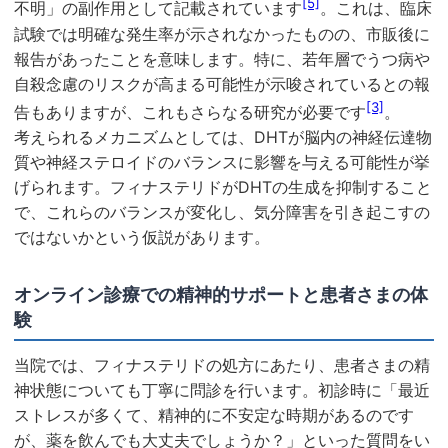
[5]
不明」の副作用として記載されています
。これは、臨床
試験では明確な発生率が示されなかったものの、市販後に
報告があったことを意味します。特に、若年層でうつ病や
自殺念慮のリスクが高まる可能性が示唆されているとの報
[3]
告もありますが、これもさらなる研究が必要です
。
考えられるメカニズムとしては、DHTが脳内の神経伝達物
質や神経ステロイドのバランスに影響を与える可能性が挙
げられます。フィナステリドがDHTの生成を抑制すること
で、これらのバランスが変化し、気分障害を引き起こすの
ではないかという仮説があります。
オンライン診療での精神的サポートと患者さまの体
験
当院では、フィナステリドの処方にあたり、患者さまの精
神状態についても丁寧に問診を行います。初診時に「最近
ストレスが多くて、精神的に不安定な時期があるのです
が、薬を飲んでも大丈夫でしょうか？」といった質問をい