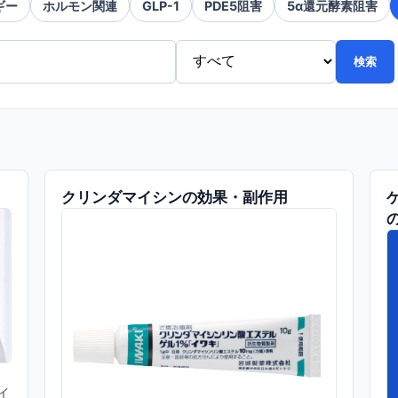
ギー
ホルモン関連
GLP-1
PDE5阻害
5α還元酵素阻害
検索
クリンダマイシンの効果・副作用
イ