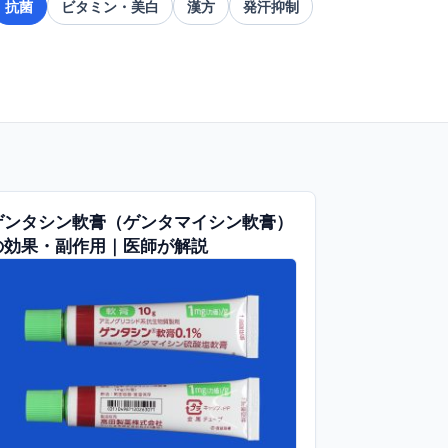
抗菌
ビタミン・美白
漢方
発汗抑制
ゲンタシン軟膏（ゲンタマイシン軟膏）
の効果・副作用｜医師が解説