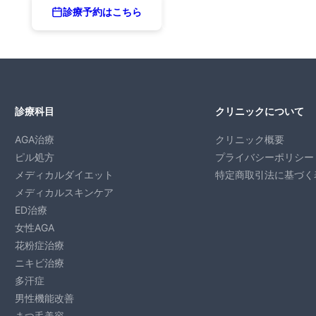
診療予約はこちら
03-6771-7809
診療科目
クリニックについて
AGA治療
クリニック概要
ピル処方
プライバシーポリシー
メディカルダイエット
特定商取引法に基づく
メディカルスキンケア
ED治療
女性AGA
花粉症治療
ニキビ治療
多汗症
男性機能改善
まつ毛美容