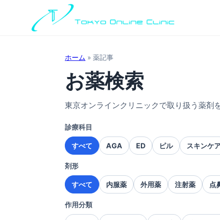
ホーム
»
薬記事
お薬検索
東京オンラインクリニックで取り扱う薬剤
診療科目
すべて
AGA
ED
ピル
スキンケ
剤形
すべて
内服薬
外用薬
注射薬
点
作用分類