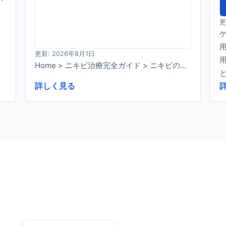
更
更新: 2026年8月1日
Home > ニキビ治療完全ガイド > ニキビの...
と
詳しく見る
まずはお気軽にご相談ください
専門医によるオンライン診療で、あなたに合った治療プランを
ご提案します