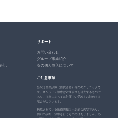
サポート
お問い合わせ
グループ事業紹介
表記
薬の個人輸入について
ご注意事項
当院は自由診療（自費診療）専門のクリニックで
す。オンライン診療は対面診療を補完するもので
あり、症状によっては対面での受診をお勧めする
場合がございます。
掲載されている医療情報は一般的な内容であり、
個別の診断・治療を行うものではありません。必