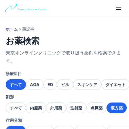
ホーム
»
薬記事
お薬検索
東京オンラインクリニックで取り扱う薬剤を検索できま
す。
診療科目
すべて
AGA
ED
ピル
スキンケア
ダイエット
剤形
すべて
内服薬
外用薬
注射薬
点鼻薬
漢方薬
作用分類