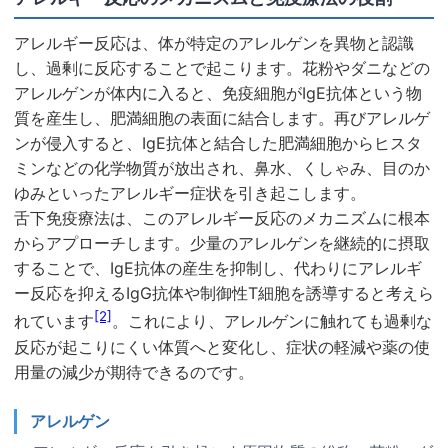
アレルギー反応は、体が特定のアレルゲンを異物と認識
し、過剰に反応することで起こります。花粉やダニなどの
アレルゲンが体内に入ると、免疫細胞がIgE抗体という物
質を産生し、肥満細胞の表面に結合します。再びアレルゲ
ンが侵入すると、IgE抗体と結合した肥満細胞からヒスタ
ミンなどの化学物質が放出され、鼻水、くしゃみ、目のか
ゆみといったアレルギー症状を引き起こします。
舌下免疫療法は、このアレルギー反応のメカニズムに根本
からアプローチします。少量のアレルゲンを継続的に摂取
することで、IgE抗体の産生を抑制し、代わりにアレルギ
ー反応を抑えるIgG抗体や制御性T細胞を誘導すると考えら
[2]
れています
。これにより、アレルゲンに触れても過剰な
反応が起こりにくい体質へと変化し、症状の軽減や薬の使
用量の減少が期待できるのです。
アレルゲン