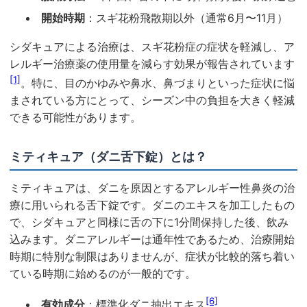
開始時期
：スギ花粉飛散期以外（通常6月〜11月）
シダキュアによる治療は、スギ花粉症の症状を軽減し、ア
レルギー治療薬の使用量を減らす効果が報告されています
[1]
。特に、目のかゆみや鼻水、鼻づまりといった症状に悩
まされている方にとって、シーズン中の負担を大きく軽減
できる可能性があります。
ミティキュア（ダニ舌下錠）とは？
ミティキュアは、ダニを原因とするアレルギー性鼻炎の治
療に用いられる舌下錠です。ダニのエキスを加工したもの
で、シダキュアと同様に舌の下に1分間保持した後、飲み
込みます。ダニアレルギーは通年性であるため、治療開始
時期に特別な制限はありませんが、症状が比較的落ち着い
ている時期に始めるのが一般的です。
[6]
有効成分
：標準化ダニ抽出エキス