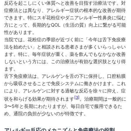
反応を起こしにくい体質へと改善を目指す治療法です。対
症療法とは異なり、アレルギー症状の根本的な改善が期待
できます。特にスギ花粉症やダニアレルギー性鼻炎に悩む
方にとって、長期的なQOL（生活の質）向上に繋がる可能
性があります。
当院では、花粉症の季節が近づく前に「今年は舌下免疫療
法を始めたい」と相談される患者さまが多くいらっしゃい
ます。特に、毎年症状が重く、薬を飲んでもなかなか改善
しないという方には、この治療法が有効な選択肢となり得
ます。
舌下免疫療法は、アレルゲンを舌の下に保持し、口腔粘膜
から吸収させることで免疫システムに働きかけます。これ
により、アレルゲンに対する過敏な反応を徐々に抑え、症
[3]
状を和らげる効果が期待されます
。治療期間は一般的に
3〜5年と長期にわたりますが、毎日自宅で服用できるた
め、通院の負担が少ないのが特徴です。
アレルギー反応のメカニズムと免疫療法の役割