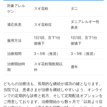
対象アレル
スギ花粉
ダニ
ゲン
ダニアレルギー性
適応疾患
スギ花粉症
鼻炎
1日1回、舌下1分
1日1回、舌下1分
服用方法
後嚥下
後嚥下
治療期間
3～5年（推奨）
3～5年（推奨）
治療開始時
スギ花粉飛散期以
通年
期
外
どちらの治療法も、長期的な継続が成功の鍵となります。
当院では、患者さまが治療を継続しやすいよう、オンライ
ンでの定期的な診察と処方、そして定期配送オプションを
ご用意しております。治療開始から数ヶ月で「以前より症