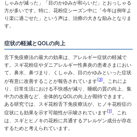
しゃみが減った」「目のかゆみが和らいだ」とおっしゃる
方が多いです。特に、花粉症シーズン中に「今年は例年よ
り楽に過ごせた」という声は、治療の大きな励みとなりま
す。
症状の軽減とQOLの向上
舌下免疫療法の最大の効果は、アレルギー症状の軽減で
す。スギ花粉症やダニアレルギー性鼻炎の患者さまにおい
て、鼻水、鼻づまり、くしゃみ、目のかゆみといった症状
[3]
が有意に改善することが報告されています
。これによ
り、日常生活における不快感が減り、睡眠の質の向上、集
中力の改善など、全体的なQOLの向上が期待できます。
ある研究では、スギ花粉舌下免疫療法が、ヒノキ花粉症の
[1]
症状にも効果を示す可能性が示唆されています
。これ
は、スギとヒノキの花粉に共通するアレルゲン成分が存在
するためと考えられています。