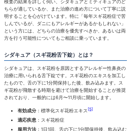
検査の結果を詳しく伺い、シダキュアとミティキュアのど
ちらが適しているか、また治療の進め方について丁寧に説
明することを心がけています。特に「毎年スギ花粉症で苦
しんでいるが、ダニにもアレルギーがあるかもしれない」
という方には、どちらの治療を優先すべきか、あるいは両
方を行う可能性についてもご相談に乗っています。
シダキュア（スギ花粉舌下錠）とは？
シダキュアは、スギ花粉を原因とするアレルギー性鼻炎の
治療に用いられる舌下錠です。スギ花粉のエキスを加工し
たもので、舌の下に1分間保持した後、飲み込みます。ス
ギ花粉が飛散する時期を避けて治療を開始することが推奨
されており、一般的には6月〜11月頃に開始します。
[5]
有効成分
：標準化スギ花粉エキス
適応疾患
：スギ花粉症
服用方法
：1日1回、舌の下に1分間保持後、飲み込む