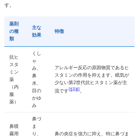
す。
薬剤
主な
の種
特徴
効果
類
くし
抗ヒ
ゃ
スタ
アレルギー反応の原因物質であるヒ
み、
ミン
スタミンの作用を抑えます。眠気が
鼻
薬
少ない第2世代抗ヒスタミン薬が主
水、
（内
[5]
[6]
目の
流です
。
服
かゆ
薬）
み
鼻づ
鼻噴
ま
霧用
り、
鼻の炎症を強力に抑え、特に鼻づま