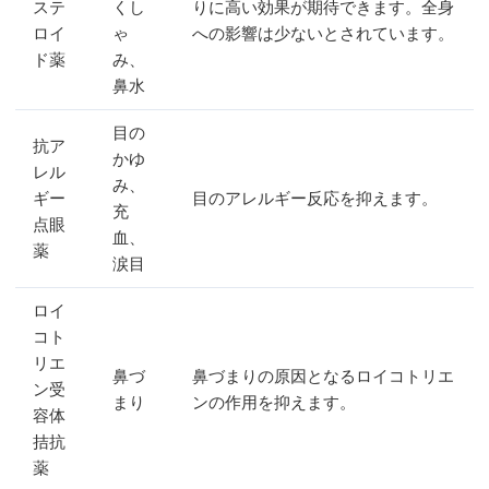
ステ
くし
りに高い効果が期待できます。全身
ロイ
ゃ
への影響は少ないとされています。
ド薬
み、
鼻水
目の
抗ア
かゆ
レル
み、
ギー
目のアレルギー反応を抑えます。
充
点眼
血、
薬
涙目
ロイ
コト
リエ
鼻づ
鼻づまりの原因となるロイコトリエ
ン受
まり
ンの作用を抑えます。
容体
拮抗
薬