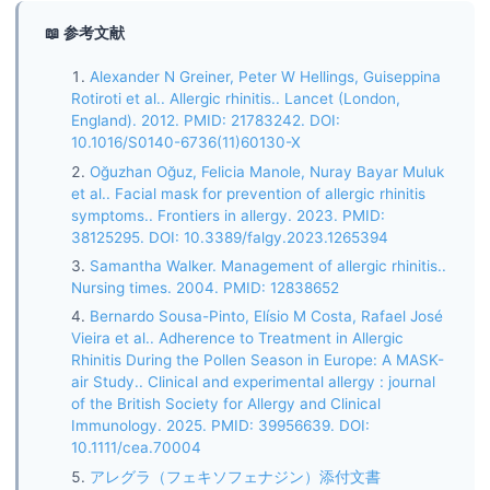
📖 参考文献
Alexander N Greiner, Peter W Hellings, Guiseppina
Rotiroti et al.. Allergic rhinitis.. Lancet (London,
England). 2012. PMID: 21783242. DOI:
10.1016/S0140-6736(11)60130-X
Oğuzhan Oğuz, Felicia Manole, Nuray Bayar Muluk
et al.. Facial mask for prevention of allergic rhinitis
symptoms.. Frontiers in allergy. 2023. PMID:
38125295. DOI: 10.3389/falgy.2023.1265394
Samantha Walker. Management of allergic rhinitis..
Nursing times. 2004. PMID: 12838652
Bernardo Sousa-Pinto, Elísio M Costa, Rafael José
Vieira et al.. Adherence to Treatment in Allergic
Rhinitis During the Pollen Season in Europe: A MASK-
air Study.. Clinical and experimental allergy : journal
of the British Society for Allergy and Clinical
Immunology. 2025. PMID: 39956639. DOI:
10.1111/cea.70004
アレグラ（フェキソフェナジン）添付文書