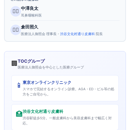
中澤良太
👨‍⚕️
耳鼻咽喉科医
倉田照久
👨‍⚕️
医療法人御照会 理事長・
渋谷文化村通り皮膚科
院長
TOCグループ
🏢
医療法人御照会を中心とした医療グループ
東京オンラインクリニック
📱
スマホで完結するオンライン診療。AGA・ED・ピル等の処
方をご自宅から。
渋谷文化村通り皮膚科
🏥
渋谷駅徒歩5分。一般皮膚科から美容皮膚科まで幅広く対
応。