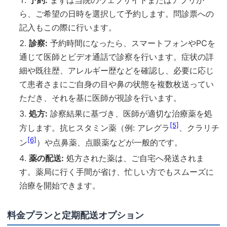
ら、ご希望の日時を選択して予約します。問診票への
記入もこの際に行います。
診察:
予約時間になったら、スマートフォンやPCを
通じて医師とビデオ通話で診察を行います。症状の詳
細や既往歴、アレルギー歴などを確認し、必要に応じ
て患者さまにご自身の目や鼻の状態を複数枚送ってい
ただき、それを基に医師が視診を行います。
処方:
診察結果に基づき、医師が適切な治療薬を処
[5]
方します。抗ヒスタミン薬（例: アレグラ
、クラリチ
[6]
ン
）や点鼻薬、点眼薬などが一般的です。
薬の配送:
処方された薬は、ご自宅へ発送されま
す。薬局に行く手間が省け、忙しい方でもスムーズに
治療を開始できます。
料金プランと定期配送オプション